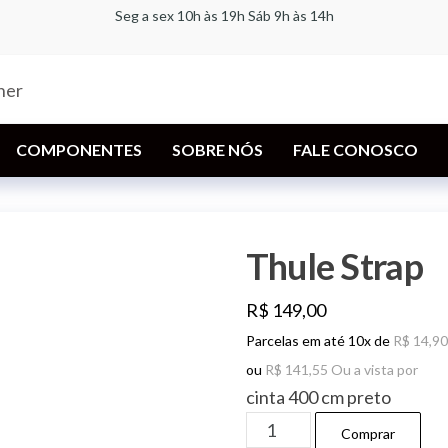
Seg a sex 10h às 19h Sáb 9h às 14h
Bike for
A
especializada
Life |
em bicicletas,
componentes,
Bicicletaria
racks,
COMPONENTES
SOBRE NÓS
FALE CONOSCO
| Loja Thule
transbikes e
acessórios
Partner
Thule Strap
R$
149,00
Parcelas em até 10x de
R$
14,90
ou
R$
141,55
Ou a vista por
cinta 400 cm preto
Thule
Comprar