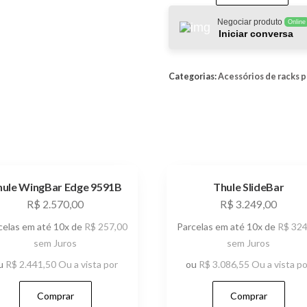
Strap
quantidade
Negociar produto
Online
Iniciar conversa
Categorias:
Acessórios de racks p
hule WingBar Edge 9591B
Thule SlideBar
R$
2.570,00
R$
3.249,00
celas em até 10x de
R$
257,00
Parcelas em até 10x de
R$
324
sem Juros
sem Juros
u
R$
2.441,50
Ou a vista por
ou
R$
3.086,55
Ou a vista po
Comprar
Comprar