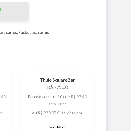
ara carros
,
Racks para carros
Thule SquareBar
R$
979,00
,90
Parcelas em até 10x de
R$
97,90
sem Juros
r
ou
R$
930,05
Ou a vista por
Comprar