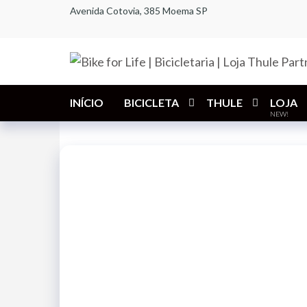
Pular
Avenida Cotovia, 385 Moema SP
para
o
conteúdo
INÍCIO
BICICLETA
THULE
LOJA
NEW!