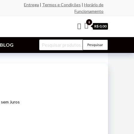
Entrega
|
Termos e Condições
|
Horário de
Funcionamento
0
R$ 0,00
Pesquisar
BLOG
Pesquisar
por:
sem Juros