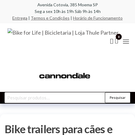
Pular
Avenida Cotovia, 385 Moema SP
Seg a sex 10h às 19h Sáb 9h às 14h
para
Entrega
|
Termos e Condições
|
Horário de Funcionamento
o
conteúdo
Bik
A
especi
Life
0
em bic
compo
Bic
racks,
| L
transb
acess
Par
Pesquisar
Pesquisar
por:
Bike trailers para cães e