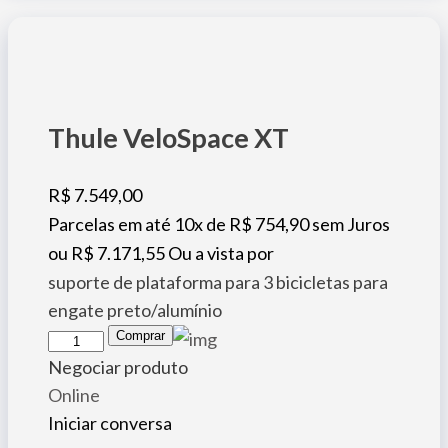
Thule VeloSpace XT
R$
7.549,00
Parcelas em até 10x de
R$
754,90
sem Juros
ou
R$
7.171,55
Ou a vista por
suporte de plataforma para 3 bicicletas para
engate preto/alumínio
Thule
Comprar
VeloSpace
Negociar produto
XT
Online
quantidade
Iniciar conversa