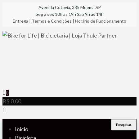
Pular
Avenida Cotovia, 385 Moema SP
Seg a sex 10h às 19h Sáb 9h às 14h
para
Entrega
|
Termos e Condições
|
Horário de Funcionamento
o
conteúdo
Bike for Life | Bicicletaria | Loja Thule Partner
A especializada em bicicletas, componentes, racks,
transbikes e acessórios
0
R$ 0,00
Pesquisar
Início
Bicicleta