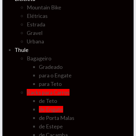
Mountain Bike
Elétricas
Estrada
Gravel
Urbana
Thule
Bagageiro
Gradeado
para o Engate
para Teto
Racks para Carros
de Teto
de Engate
de Porta Malas
de Estepe
de Caçamba