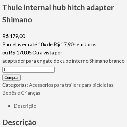
Thule internal hub hitch adapter
Shimano
R$
179,00
Parcelas em até 10x de
R$
17,90
sem Juros
ou
R$
170,05
Ou a vista por
adaptador para engate de cubo interno Shimano branco
Thule
internal
Comprar
hub
Categorias:
Acessórios para trailers para bicicletas
,
hitch
Bebês e Crianças
adapter
Descrição
Shimano
quantidade
Descrição