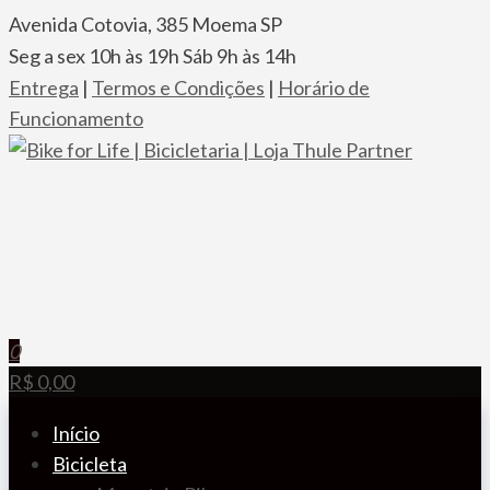
Pular
Avenida Cotovia, 385 Moema SP
para
Seg a sex 10h às 19h Sáb 9h às 14h
o
Entrega
|
Termos e Condições
|
Horário de
conteúdo
Funcionamento
Bike for Life | Bicicletaria | Loja Thule Partner
A especializada em bicicletas, componentes, racks,
transbikes e acessórios
0
R$ 0,00
Início
Bicicleta