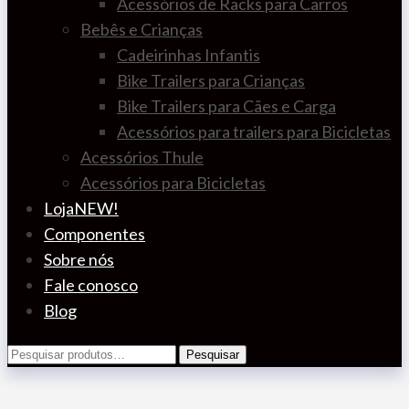
Acessórios de Racks para Carros
Bebês e Crianças
Cadeirinhas Infantis
Bike Trailers para Crianças
Bike Trailers para Cães e Carga
Acessórios para trailers para Bicicletas
Acessórios Thule
Acessórios para Bicicletas
Loja
NEW!
Componentes
Sobre nós
Fale conosco
Blog
Pesquisar
Pesquisar
por: