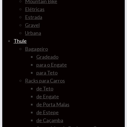
Mountain Bike
Elétricas
Estrada
Gravel
Urbana
Thule
Bagageiro
Gradeado
para o Engate
para Teto
Racks para Carros
de Teto
de Engate
de Porta Malas
de Estepe
de Caçamba