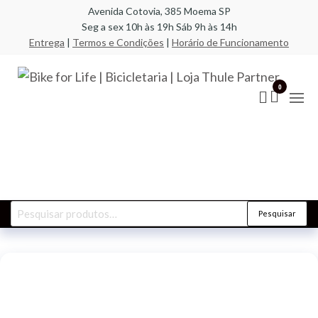
Pular
Avenida Cotovia, 385 Moema SP
Seg a sex 10h às 19h Sáb 9h às 14h
para
Entrega
|
Termos e Condições
|
Horário de Funcionamento
o
conteúdo
Bik
A
especi
Life
0
em bic
compo
Bic
racks,
| L
transb
acess
Par
Pesquisar
Pesquisar
por: