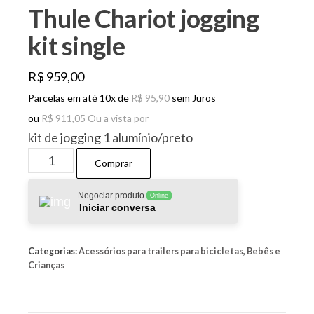
Thule Chariot jogging
kit single
R$
959,00
Parcelas em até 10x de
R$
95,90
sem Juros
ou
R$
911,05
Ou a vista por
kit de jogging 1 alumínio/preto
Thule
Comprar
Chariot
jogging
Negociar produto
Online
Iniciar conversa
kit
single
Categorias:
Acessórios para trailers para bicicletas
,
Bebês e
quantidade
Crianças