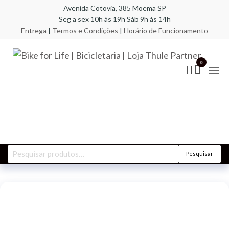
Pular
Avenida Cotovia, 385 Moema SP
Seg a sex 10h às 19h Sáb 9h às 14h
para
Entrega
|
Termos e Condições
|
Horário de Funcionamento
o
conteúdo
Bik
A
especi
Life
0
em bic
compo
Bic
racks,
| L
transb
acess
Par
Pesquisar
Pesquisar
por: