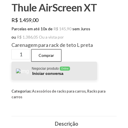
Thule AirScreen XT
R$
1.459,00
Parcelas em até 10x de
R$
145,90
sem Juros
ou
R$
1.386,05
Ou a vista por
Carenagem para rack de teto L preta
Thule
Comprar
AirScreen
XT
Negociar produto
Online
Iniciar conversa
quantidade
Categorias:
Acessórios de racks para carros
,
Racks para
carros
Descrição