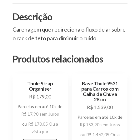
Descrição
Carenagem que redireciona o fluxo de ar sobre
o rack de teto para diminuir o ruído.
Produtos relacionados
Thule Strap
Base Thule 9531
Organiser
para Carros com
Calha de Chuva
R$
179,00
28cm
Parcelas em até 10x de
R$
1.539,00
R$
17,90
sem Juros
Parcelas em até 10x de
ou
R$
170,05
Ou a
R$
153,90
sem Juros
vista por
ou
R$
1.462,05
Ou a