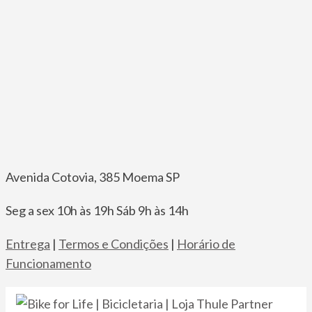
Pular
Avenida Cotovia, 385 Moema SP
para
Seg a sex 10h às 19h Sáb 9h às 14h
o
conteúdo
Entrega
|
Termos e Condições
|
Horário de
Funcionamento
Bik
A
especi