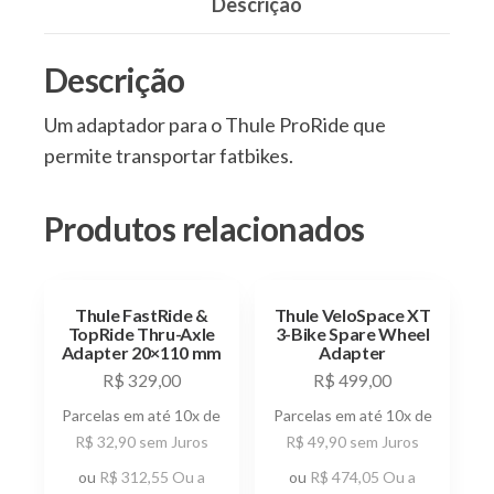
Descrição
Descrição
Um adaptador para o Thule ProRide que
permite transportar fatbikes.
Produtos relacionados
Thule FastRide &
Thule VeloSpace XT
TopRide Thru-Axle
3-Bike Spare Wheel
Adapter 20×110 mm
Adapter
R$
329,00
R$
499,00
Parcelas em até 10x de
Parcelas em até 10x de
R$
32,90
sem Juros
R$
49,90
sem Juros
ou
R$
312,55
Ou a
ou
R$
474,05
Ou a