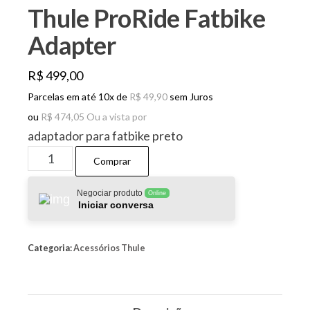
Thule ProRide Fatbike
Adapter
R$
499,00
Parcelas em até 10x de
R$
49,90
sem Juros
ou
R$
474,05
Ou a vista por
adaptador para fatbike preto
Thule
Comprar
ProRide
Fatbike
Negociar produto
Online
Iniciar conversa
Adapter
quantidade
Categoria:
Acessórios Thule