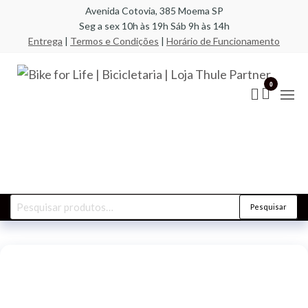
Pular
Avenida Cotovia, 385 Moema SP
Seg a sex 10h às 19h Sáb 9h às 14h
para
Entrega
|
Termos e Condições
|
Horário de Funcionamento
o
conteúdo
Bik
A
especi
Life
0
em bic
compo
Bic
racks,
| L
transb
acess
Par
Pesquisar
Pesquisar
por: