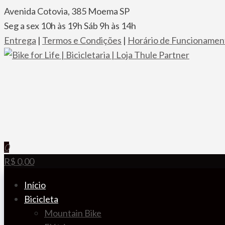
Pular
Avenida Cotovia, 385 Moema SP
para
Seg a sex 10h às 19h Sáb 9h às 14h
o
Entrega
|
Termos e Condições
|
Horário de Funcionamen
conteúdo
Bike for Life | Bicicletaria | Loja Thule Partner
A especializada em bicicletas, componentes, racks, trans
0
R$ 0,00
Início
Bicicleta
Mountain Bike