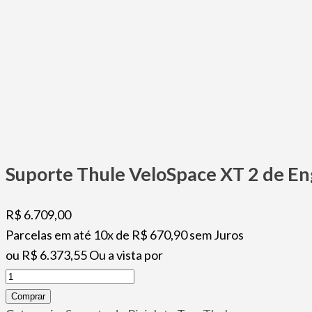
Suporte Thule VeloSpace XT 2 de E
R$
6.709,00
Parcelas em até 10x de
R$
670,90
sem Juros
ou
R$
6.373,55
Ou a vista por
Suporte
Thule
Comprar