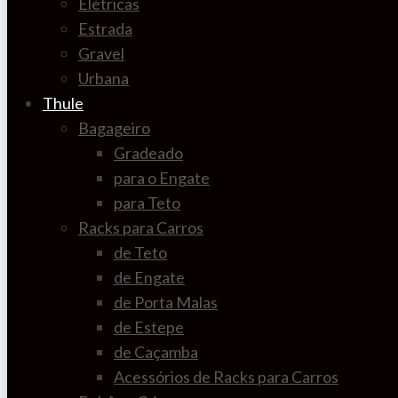
Elétricas
Estrada
Gravel
Urbana
Thule
Bagageiro
Gradeado
para o Engate
para Teto
Racks para Carros
de Teto
de Engate
de Porta Malas
de Estepe
de Caçamba
Acessórios de Racks para Carros