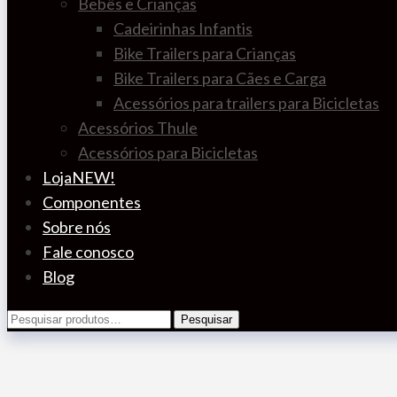
Bebês e Crianças
Cadeirinhas Infantis
Bike Trailers para Crianças
Bike Trailers para Cães e Carga
Acessórios para trailers para Bicicletas
Acessórios Thule
Acessórios para Bicicletas
Loja
NEW!
Componentes
Sobre nós
Fale conosco
Blog
Pesquisar
Pesquisar
por: