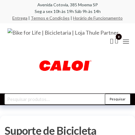
Pular
Avenida Cotovia, 385 Moema SP
Seg a sex 10h às 19h Sáb 9h às 14h
para
Entrega
|
Termos e Condições
|
Horário de Funcionamento
o
conteúdo
Bik
A
especi
Life
0
em bic
compo
Bic
racks,
| L
transb
acess
Par
Pesquisar
Pesquisar
por:
Suporte de Bicicleta