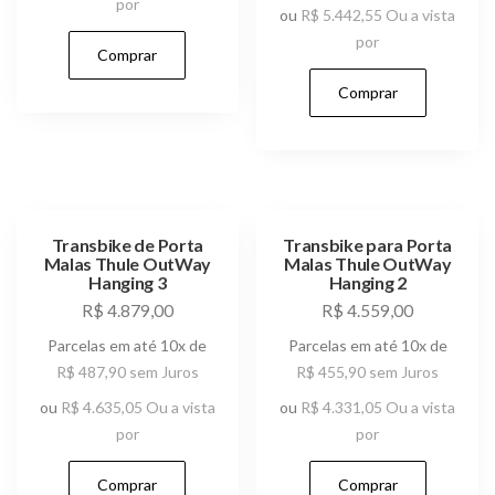
por
ou
R$
5.442,55
Ou a vista
por
Comprar
Comprar
Transbike de Porta
Transbike para Porta
Malas Thule OutWay
Malas Thule OutWay
Hanging 3
Hanging 2
R$
4.879,00
R$
4.559,00
Parcelas em até 10x de
Parcelas em até 10x de
R$
487,90
sem Juros
R$
455,90
sem Juros
ou
R$
4.635,05
Ou a vista
ou
R$
4.331,05
Ou a vista
por
por
Comprar
Comprar