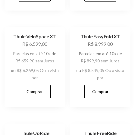
Thule VeloSpace XT
Thule EasyFold XT
R$
6.599,00
R$
8.999,00
Parcelas em até 10x de
Parcelas em até 10x de
R$
659,90
sem Juros
R$
899,90
sem Juros
ou
R$
6.269,05
Ou a vista
ou
R$
8.549,05
Ou a vista
por
por
Comprar
Comprar
Thule UpRide
Thule FreeRide