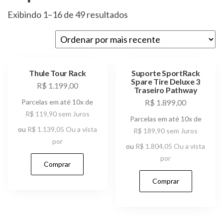
Sorted
Exibindo 1–16 de 49 resultados
by
latest
Thule Tour Rack
Suporte SportRack
Spare Tire Deluxe 3
R$
1.199,00
Traseiro Pathway
Parcelas em até 10x de
R$
1.899,00
R$
119,90
sem Juros
Parcelas em até 10x de
ou
R$
1.139,05
Ou a vista
R$
189,90
sem Juros
por
ou
R$
1.804,05
Ou a vista
por
Comprar
Comprar