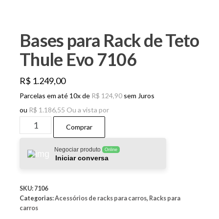
Bases para Rack de Teto
Thule Evo 7106
R$
1.249,00
Parcelas em até 10x de
R$
124,90
sem Juros
ou
R$
1.186,55
Ou a vista por
Bases
Comprar
para
Rack
Negociar produto
Online
Iniciar conversa
de
Teto
SKU:
7106
Thule
Categorias:
Acessórios de racks para carros
,
Racks para
Evo
carros
7106