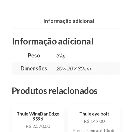
quantidade
Informação adicional
Informação adicional
Peso
3 kg
Dimensões
20 × 20 × 30 cm
Produtos relacionados
Thule WingBar Edge
Thule eye bolt
9596
R$
149,00
R$
2.570,00
Parcelas em até 10x de