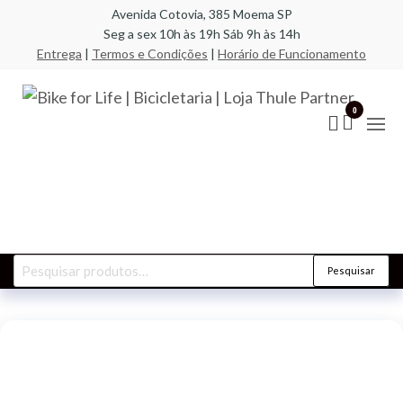
Pular
Avenida Cotovia, 385 Moema SP
Seg a sex 10h às 19h Sáb 9h às 14h
para
Entrega
|
Termos e Condições
|
Horário de Funcionamento
o
conteúdo
Bik
A
especi
Life
0
em bic
compo
Bic
racks,
| L
transb
acess
Par
Pesquisar
Pesquisar
por: