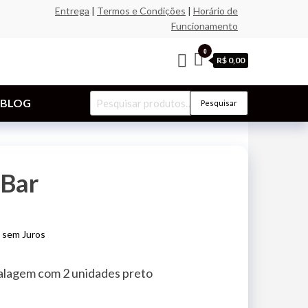
Entrega
|
Termos e Condições
|
Horário de
Funcionamento
0
R$ 0,00
Pesquisar
BLOG
Pesquisar
por:
eBar
sem Juros
alagem com 2 unidades preto