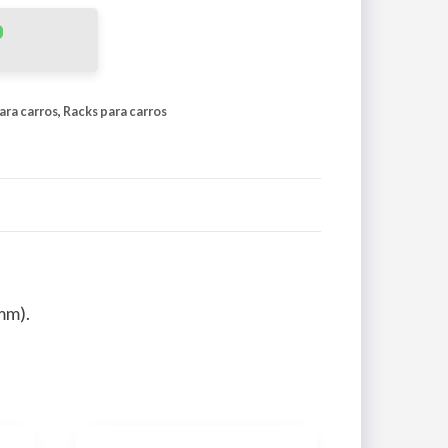
ara carros
,
Racks para carros
mm).