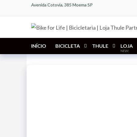
Pular
Avenida Cotovia, 385 Moema SP
para
o
conteúdo
INÍCIO
BICICLETA
THULE
LOJA
NEW!