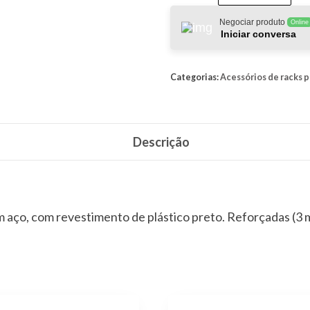
SquareBar
quantidade
Negociar produto
Online
Iniciar conversa
Categorias:
Acessórios de racks p
Descrição
m aço, com revestimento de plástico preto. Reforçadas (3 