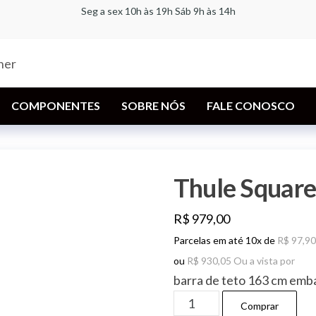
Seg a sex 10h às 19h Sáb 9h às 14h
Bike for
A
especializada
Life |
em bicicletas,
componentes,
Bicicletaria
racks,
COMPONENTES
SOBRE NÓS
FALE CONOSCO
| Loja Thule
transbikes e
acessórios
Partner
Thule Squar
R$
979,00
Parcelas em até 10x de
R$
97,90
ou
R$
930,05
Ou a vista por
barra de teto 163 cm emb
Thule
Comprar