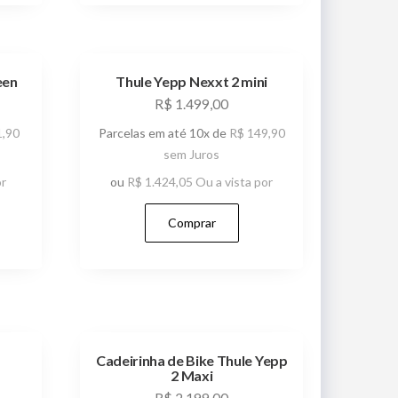
een
Thule Yepp Nexxt 2 mini
R$
1.499,00
,90
Parcelas em até 10x de
R$
149,90
sem Juros
or
ou
R$
1.424,05
Ou a vista por
Comprar
Cadeirinha de Bike Thule Yepp
2 Maxi
R$
2.199,00