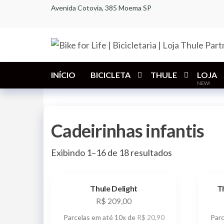
Pular
Avenida Cotovia, 385 Moema SP
para
o
conteúdo
INÍCIO
BICICLETA
THULE
LOJA
NEW!
Cadeirinhas infantis
Sorted
Exibindo 1–16 de 18 resultados
by
latest
Thule Delight
T
R$
209,00
Parcelas em até 10x de
R$
20,90
Par