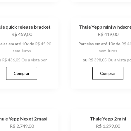
le quick release bracket
Thule Yepp mini windscr
R$
459,00
R$
419,00
celas em até 10x de
R$
45,90
Parcelas em até 10x de
R$
41
sem Juros
sem Juros
u
R$
436,05
Ou a vista por
ou
R$
398,05
Ou a vista p
Comprar
Comprar
hule Yepp Nexxt 2 maxi
Thule Yepp 2 mini
R$
2.749,00
R$
1.299,00