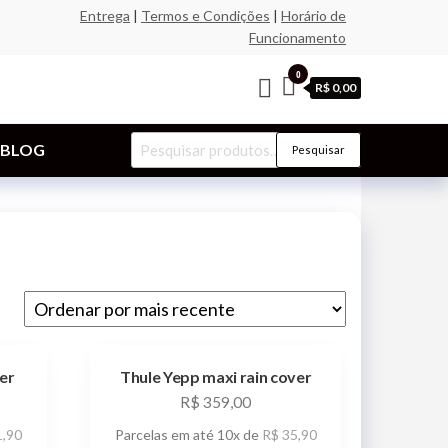
Entrega
|
Termos e Condições
|
Horário de
Funcionamento
0
R$ 0,00
Pesquisar
BLOG
Pesquisar
por:
er
Thule Yepp maxi rain cover
R$
359,00
,90
Parcelas em até 10x de
R$
35,90