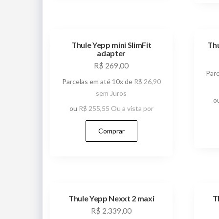
Thule Yepp mini SlimFit
Thu
adapter
R$
269,00
Par
Parcelas em até 10x de
R$
26,90
sem Juros
o
ou
R$
255,55
Ou a vista por
Comprar
Thule Yepp Nexxt 2 maxi
T
R$
2.339,00