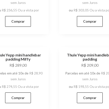
sem Juros
sem Juros
u
R$
236,55
Ou a vista por
ou
R$
303,05
Ou a vista p
Comprar
Comprar
ule Yepp mini handlebar
Thule Yepp mini handleb
padding Miffy
padding
R$
289,00
R$
209,00
celas em até 10x de
R$
28,90
Parcelas em até 10x de
R$
20
sem Juros
sem Juros
u
R$
274,55
Ou a vista por
ou
R$
198,55
Ou a vista p
Comprar
Comprar