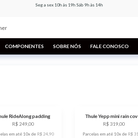
Seg a sex 10h às 19h Sáb 9h às 14h
Bike for
A
especializada
Life |
em bicicletas,
componentes,
Bicicletaria
racks,
COMPONENTES
SOBRE NÓS
FALE CONOSCO
| Loja Thule
transbikes e
acessórios
Partner
hule RideAlong padding
Thule Yepp mini rain cov
R$
249,00
R$
319,00
celas em até 10x de
R$
24,90
Parcelas em até 10x de
R$
31