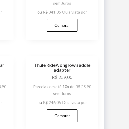
sem Juros
or
ou
R$
341,05
Ou a vista por
Comprar
ar
Thule RideAlong low saddle
adapter
R$
259,00
,90
Parcelas em até 10x de
R$
25,90
sem Juros
or
ou
R$
246,05
Ou a vista por
Comprar