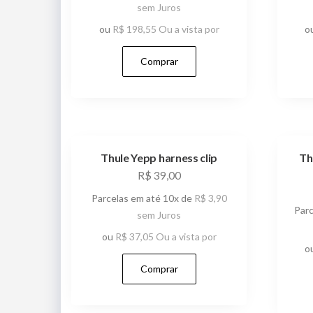
sem Juros
ou
R$
198,55
Ou a vista por
o
Comprar
Thule Yepp harness clip
Th
R$
39,00
Parcelas em até 10x de
R$
3,90
Par
sem Juros
ou
R$
37,05
Ou a vista por
o
Comprar