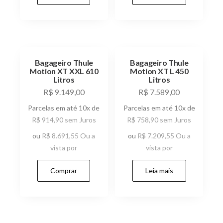
Bagageiro Thule
Bagageiro Thule
Motion XT XXL 610
Motion XT L 450
Litros
Litros
R$
9.149,00
R$
7.589,00
Parcelas em até 10x de
Parcelas em até 10x de
R$
914,90
sem Juros
R$
758,90
sem Juros
ou
R$
8.691,55
Ou a
ou
R$
7.209,55
Ou a
vista por
vista por
Comprar
Leia mais