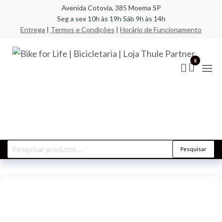
Pular
Avenida Cotovia, 385 Moema SP
Seg a sex 10h às 19h Sáb 9h às 14h
para
Entrega
|
Termos e Condições
|
Horário de Funcionamento
o
conteúdo
Bik
A
especi
Life
0
em bic
compo
Bic
racks,
| L
transb
acess
Par
Pesquisar
Pesquisar
por: