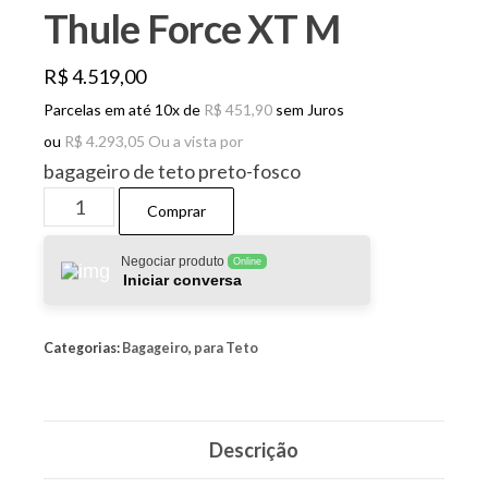
Thule Force XT M
R$
4.519,00
Parcelas em até 10x de
R$
451,90
sem Juros
ou
R$
4.293,05
Ou a vista por
bagageiro de teto preto-fosco
Thule
Comprar
Force
XT
Negociar produto
Online
Iniciar conversa
M
quantidade
Categorias:
Bagageiro
,
para Teto
Descrição