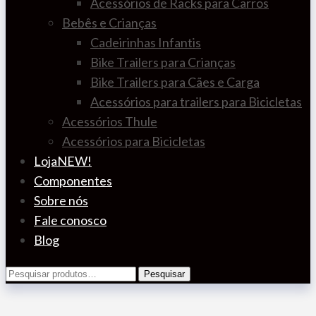
Acessórios de Racks para Carros
Bebês e Crianças
Cadeirinhas Infantis
Bike Trailers para Crianças
Bike Trailers para Cães e Carga
Acessórios para trailers para Bicicletas
Acessórios Thule
Acessórios para Bicicletas
Loja
NEW!
Componentes
Sobre nós
Fale conosco
Blog
Pesquisar
Pesquisar
por: