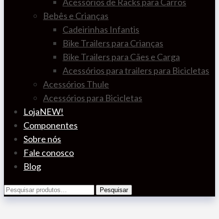
Acessórios de Racks para Carros
Bebês e Crianças
Cadeirinhas Infantis
Bike Trailers para Crianças
Bike Trailers para Cães e Carga
Acessórios para trailers para Bicicletas
Acessórios Thule
Acessórios para Bicicletas
Loja
NEW!
Componentes
Sobre nós
Fale conosco
Blog
Pesquisar
Pesquisar
por: