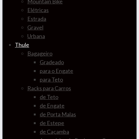
Mountain Bike
Elétricas
Estrada
Gravel
Urbana
Thule
Bagageiro
Gradeado
para o Engate
para Teto
Racks para Carros
de Teto
de Engate
de Porta Malas
de Estepe
de Caçamba