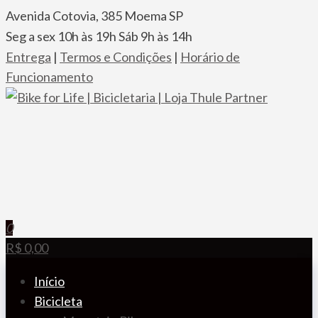
Pular
Avenida Cotovia, 385 Moema SP
para
Seg a sex 10h às 19h Sáb 9h às 14h
o
Entrega
|
Termos e Condições
|
Horário de
conteúdo
Funcionamento
Bike for Life | Bicicletaria | Loja Thule Partner
A especializada em bicicletas, componentes, racks,
transbikes e acessórios
0
R$ 0,00
Início
Bicicleta