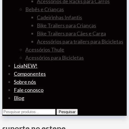
Acessórios de Racks para Carros
Bebês e Crianças
Cadeirinhas Infantis
Bike Trailers para Crianças
Bike Trailers para Cães e Carga
Acessórios para trailers para Bicicletas
Acessórios Thule
Acessórios para Bicicletas
Loja
NEW!
Componentes
Sobre nós
Fale conosco
Blog
Pesquisar
Pesquisar
por:
suporte no estepe