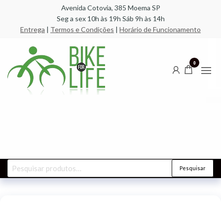
Pular
Avenida Cotovia, 385 Moema SP
Seg a sex 10h às 19h Sáb 9h às 14h
para
Entrega
|
Termos e Condições
|
Horário de Funcionamento
o
conteúdo
Bike for
A
especializada
Life |
0
em bicicletas,
componentes,
Bicicletaria
racks,
| Loja Thule
transbikes e
acessórios
Partner
Pesquisar
Pesquisar
por: