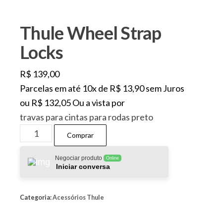
Thule Wheel Strap
Locks
R$
139,00
Parcelas em até 10x de
R$
13,90
sem Juros
ou
R$
132,05
Ou a vista por
travas para cintas para rodas preto
Thule
Comprar
Wheel
Strap
Negociar produto
Online
Iniciar conversa
Locks
quantidade
Categoria:
Acessórios Thule