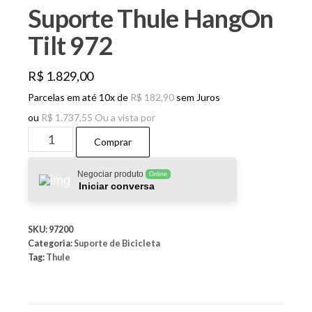
Suporte Thule HangOn
Tilt 972
R$
1.829,00
Parcelas em até 10x de
R$
182,90
sem Juros
ou
R$
1.737,55
Ou a vista por
Suporte
Comprar
Thule
HangOn
Negociar produto
Online
Iniciar conversa
Tilt
972
SKU:
97200
quantidade
Categoria:
Suporte de Bicicleta
Tag:
Thule