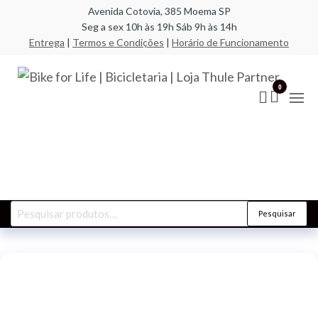
Pular
Avenida Cotovia, 385 Moema SP
Seg a sex 10h às 19h Sáb 9h às 14h
para
Entrega
|
Termos e Condições
|
Horário de Funcionamento
o
conteúdo
Bik
A
especi
Life
0
em bic
compo
Bic
racks,
| L
transb
acess
Par
Pesquisar
Pesquisar
por: