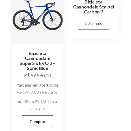
Bicicleta
Cannondale Scalpel
Carbon 3
Leia mais
Bicicleta
Cannondale
SuperSix EVO 2 –
Sonic Blue
R$
59.990,00
Parcelas em até 10x de
R$
5.999,00
sem Juros
ou
R$
56.990,50
Ou a
vista por
Comprar