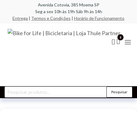
Pular
Avenida Cotovia, 385 Moema SP
Seg a sex 10h às 19h Sáb 9h às 14h
para
Entrega
|
Termos e Condições
|
Horário de Funcionamento
o
conteúdo
Bik
A
especi
Life
0
em bic
compo
Bic
racks,
| L
transb
acess
Par
Pesquisar
Pesquisar
por: