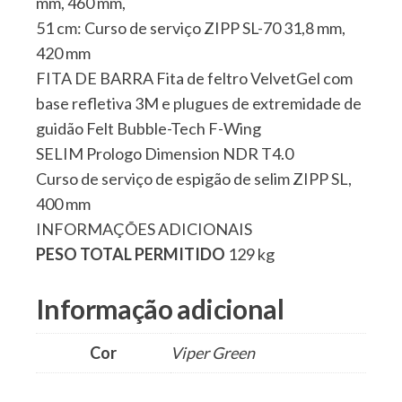
mm, 460 mm,
51 cm: Curso de serviço ZIPP SL-70 31,8 mm,
420 mm
FITA DE BARRA Fita de feltro VelvetGel com
base refletiva 3M e plugues de extremidade de
guidão Felt Bubble-Tech F-Wing
SELIM Prologo Dimension NDR T4.0
Curso de serviço de espigão de selim ZIPP SL,
400 mm
INFORMAÇÕES ADICIONAIS
PESO TOTAL PERMITIDO
129 kg
Informação adicional
Cor
Viper Green