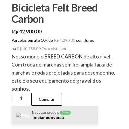
Bicicleta Felt Breed
Carbon
R$
42.900,00
Parcelas em até 10x de
R$
4.290,00
sem Juros
ou
R$
40.755,00
Ou a vista por
Nosso modelo
BREED CARBON
de alto nível.
Com troca de marchas sem fio, ampla faixa de
marchas e rodas projetadas para desempenho,
este é o seu equipamento de
gravel dos
sonhos
.
Bicicleta
Comprar
Felt
Breed
Negociar produto
Online
Iniciar conversa
Carbon