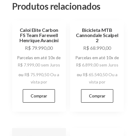
Produtos relacionados
Caloi Elite Carbon
Bicicleta MTB
FS Team Farewell
Cannondale Scalpel
Henrique Avancini
2
R$
79.990,00
R$
68.990,00
Parcelas em até 10x de
Parcelas em até 10x de
R$
7.999,00
sem Juros
R$
6.899,00
sem Juros
ou
R$
75.990,50
Ou a
ou
R$
65.540,50
Ou a
vista por
vista por
Comprar
Comprar